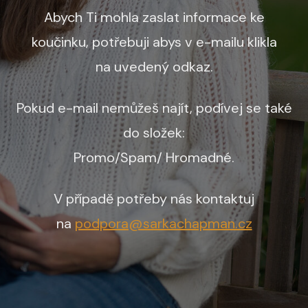
Abych Ti mohla zaslat informace ke
koučinku, potřebuji abys v e-mailu klikla
na uvedený odkaz.
Pokud e-mail nemůžeš najít, podívej se také
do složek:
Promo/Spam/ Hromadné.
V případě potřeby nás kontaktuj
na
podpora@sarkachapman.cz