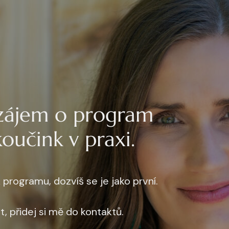
 zájem o program
oučink v praxi.
 programu, dozvíš se je jako první.
 přidej si mě do kontaktů.