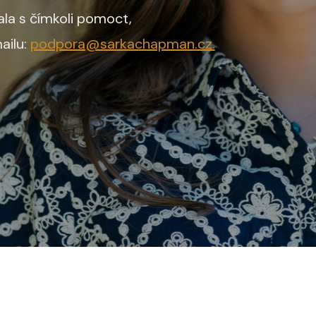
la s čímkoli pomoct,
ailu:
podpora@sarkachapman.cz.