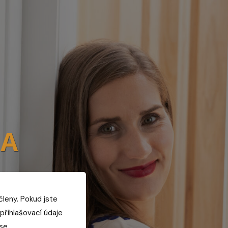
MA
členy. Pokud jste
přihlašovací údaje
se.