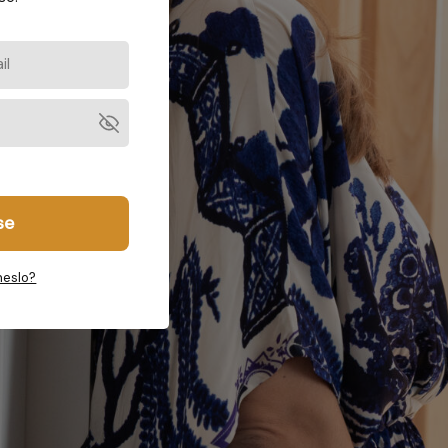
se
heslo?