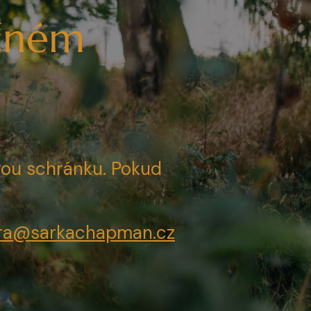
ečném
svou schránku. Pokud
ra@sarkachapman.cz