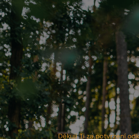
Děkuji Ti za potvrzení odk