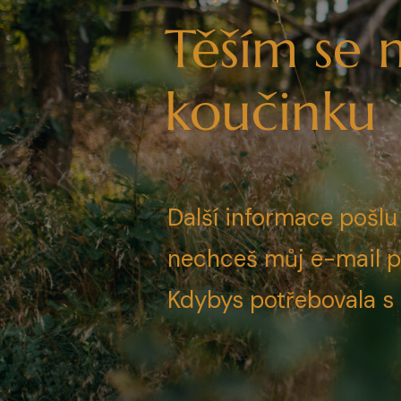
Těším se 
koučinku
Další informace pošlu
nechceš můj e-mail pr
Kdybys potřebovala s