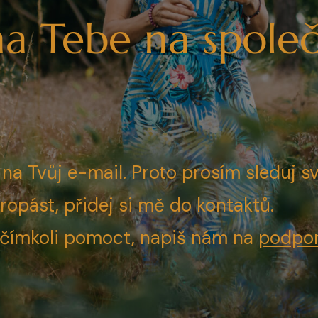
na Tebe na spol
 na Tvůj e-mail. Proto prosím sleduj 
opást, přidej si mě do kontaktů.
 čímkoli pomoct, napiš nám na
podpo