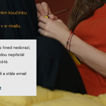
vém koučinku.
v e-mailu.
s hned nedorazí,
odou nepřistál
ště.
i a stále email
z