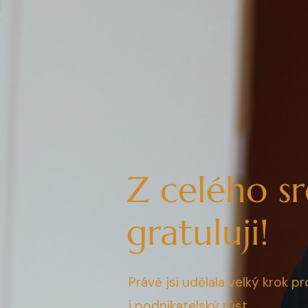
Z celého s
gratuluji!
Právě jsi udělala velký krok p
i podnikatelský růst.