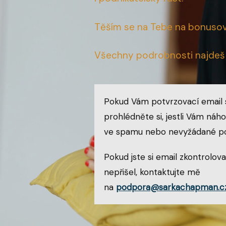
Těším se na Tebe na bonuso
Všechny podrobnosti najdeš 
Pokud Vám potvrzovací email 
prohlédněte si, jestli Vám náh
ve spamu nebo nevyžádané po
Pokud jste si email zkontroloval
nepřišel, kontaktujte mě
na
podpora@sarkachapman.c