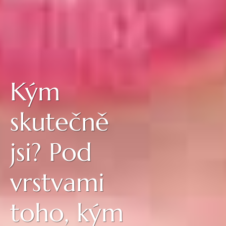
Kým
skutečně
jsi? Pod
vrstvami
toho, kým