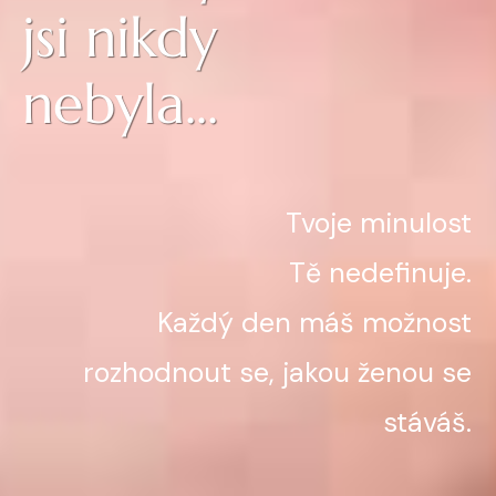
jsi nikdy
nebyla...
Tvoje minulost
Tě nedefinuje.
Každý den máš možnost
rozhodnout se, jakou ženou se
stáváš.