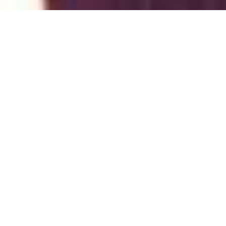
Nech mě hádat:
Už Tě unavuje přizpůsobovat se.
Čekat na správný okamžik.
Vysvětlovat svoje rozhodnutí.
Umenšovat se, aby se vedle Tebe ostatní
cítili dobře.
Nejspíš už nechceš dál žít podle pravidel,
která sis nevybrala.