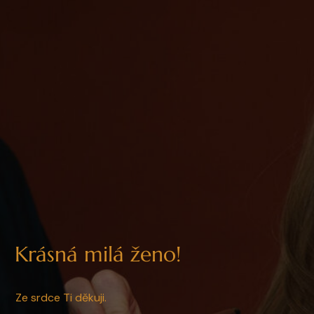
Krásná milá ženo!
Ze srdce Ti děkuji.