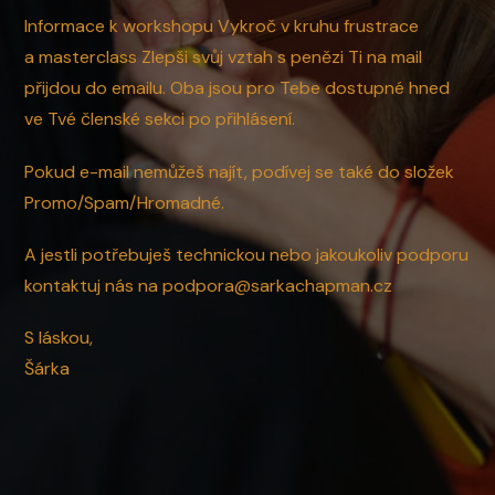
Informace k workshopu Vykroč v kruhu frustrace
a masterclass Zlepši svůj vztah s penězi Ti na mail
přijdou do emailu. Oba jsou pro Tebe dostupné hned
ve Tvé členské sekci po přihlásení.
Pokud e-mail nemůžeš najít, podívej se také do složek
Promo/Spam/Hromadné.
A jestli potřebuješ technickou nebo jakoukoliv podporu
kontaktuj nás na podpora@sarkachapman.cz
S láskou,
Šárka