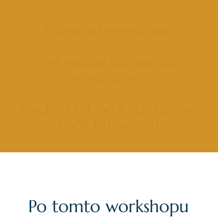
Objednávka workshopu
Přeformátuj svá limitující
přesvědčení
Pondělí 13.12. od 9:30 (záznam
bude k dispozici)
Po tomto workshopu