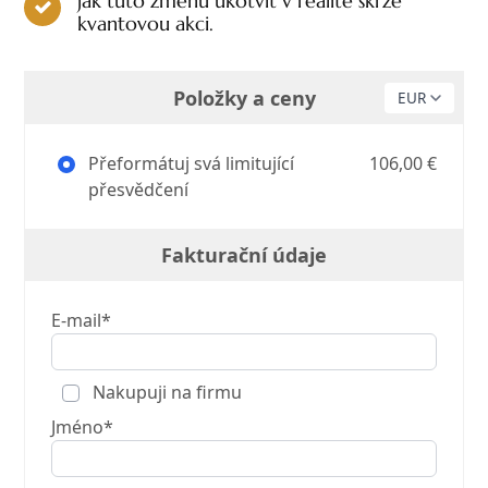
jak tuto změnu ukotvit v realitě skrze
kvantovou akci.
Položky a ceny
Přeformátuj svá limitující
106,00 €
přesvědčení
Fakturační údaje
E-mail*
Nakupuji na firmu
Jméno*