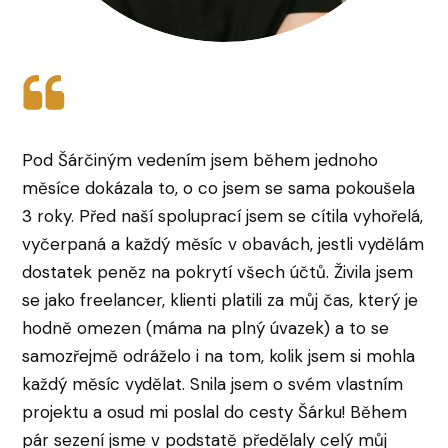
Pod Šárčiným vedením jsem během jednoho
měsíce dokázala to, o co jsem se sama pokoušela
3 roky. Před naší spoluprací jsem se cítila vyhořelá,
vyčerpaná a každý měsíc v obavách, jestli vydělám
dostatek peněz na pokrytí všech účtů. Živila jsem
se jako freelancer, klienti platili za můj čas, který je
hodně omezen (máma na plný úvazek) a to se
samozřejmě odráželo i na tom, kolik jsem si mohla
každý měsíc vydělat. Snila jsem o svém vlastním
projektu a osud mi poslal do cesty Šárku! Během
pár sezení jsme v podstatě předělaly celý můj