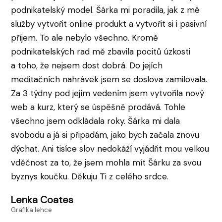
podnikatelský model. Šárka mi poradila, jak z mé
služby vytvořit online produkt a vytvořit si i pasivní
příjem. To ale nebylo všechno. Kromě
podnikatelských rad mě zbavila pocitů úzkosti
a toho, že nejsem dost dobrá. Do jejích
meditačních nahrávek jsem se doslova zamilovala.
Za 3 týdny pod jejím vedením jsem vytvořila nový
web a kurz, který se úspěšně prodává. Tohle
všechno jsem odkládala roky. Šárka mi dala
svobodu a já si připadám, jako bych začala znovu
dýchat. Ani tisíce slov nedokáží vyjádřit mou velkou
vděčnost za to, že jsem mohla mít Šárku za svou
byznys koučku. Děkuju Ti z celého srdce.
Lenka Coates
Grafika lehce