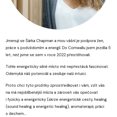
Jmenuji se Šárka Chapman a mou vášní je podpora žen,
práce s podvědomím a energií. Do Cornwallu jsem jezdila 5
let, než jsme se sem v roce 2022 přestěhovali.
Tohle energeticky silné místo mě nepřestává fascinovat.
Odemyká náš potenciál a zesiluje naši intuici.
Proto chci tyto prožitky zprostředkovat i vám, vzít vás
na má nejoblíbenější místa a zároveň vás opečovat
i fyzicky a energeticky (skrze energetické cesty, healing
(sound healing a energetic healing), aromaterapii, práci
s dechem...