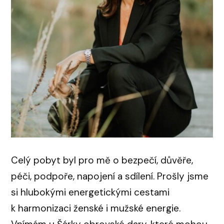
Celý pobyt byl pro mě o bezpečí, důvěře,
péči, podpoře, napojení a sdílení. Prošly jsme
si hlubokými energetickými cestami
k harmonizaci ženské i mužské energie.