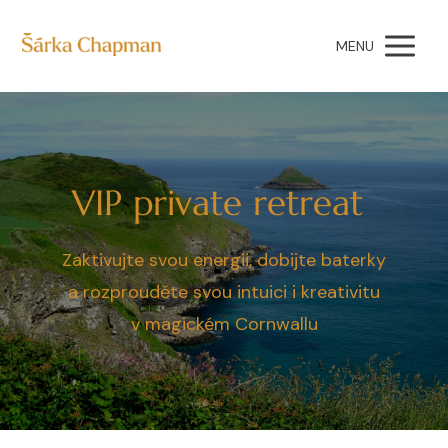
MENU
VIP private retreat
Zaktivujte svou energii, dobijte baterky
a rozprouděte svou intuici i kreativitu
v magickém Cornwallu