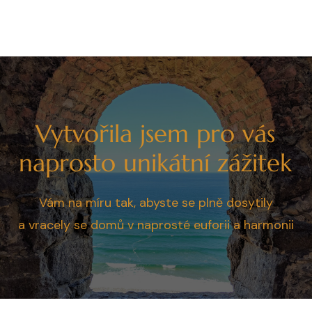
Vytvořila jsem pro vás
naprosto unikátní zážitek
Vám na míru tak, abyste se plně dosytily
a vracely se domů v naprosté euforii a harmonii