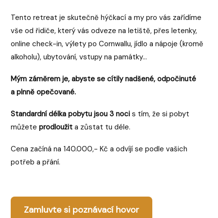
Tento retreat je skutečně hýčkací a my pro vás zařídíme
vše od řidiče, který vás odveze na letiště, přes letenky,
online check-in, výlety po Cornwallu, jídlo a nápoje (kromě
alkoholu), ubytování, vstupy na památky...
Mým záměrem je, abyste se cítily nadšené, odpočinuté
a plnně opečované.
Standardní délka pobytu jsou 3 noci
s tím, že si pobyt
můžete
prodloužit
a zůstat tu déle.
Cena začíná na 140.000,- Kč a odvíjí se podle vašich
potřeb a přání.
Zamluvte si poznávací hovor