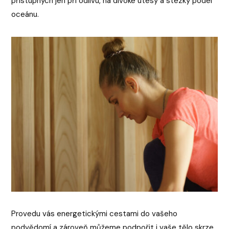
přístupných jen při odlivu, na divoké útesy a stezky podél
oceánu.
Provedu vás energetickými cestami do vašeho
podvědomí a zároveň můžeme podpořit i vaše tělo skrze