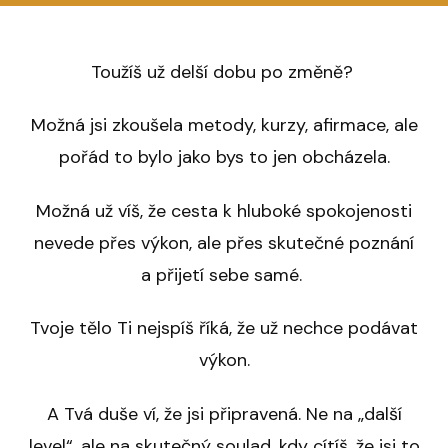
Toužíš už delší dobu po změně?
Možná jsi zkoušela metody, kurzy, afirmace, ale
pořád to bylo jako bys to jen obcházela.
Možná už víš, že cesta k hluboké spokojenosti
nevede přes výkon, ale přes skutečné poznání
a přijetí sebe samé.
Tvoje tělo Ti nejspíš říká, že už nechce podávat
výkon.
A Tvá duše ví, že jsi připravená. Ne na „další
level“, ale na skutečný soulad, kdy cítíš, že jsi to