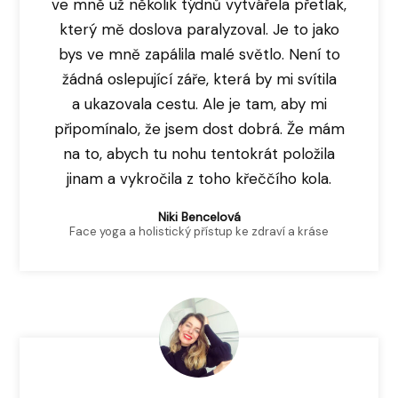
ve mně už několik týdnů vytvářela přetlak,
který mě doslova paralyzoval. Je to jako
bys ve mně zapálila malé světlo. Není to
žádná oslepující záře, která by mi svítila
a ukazovala cestu. Ale je tam, aby mi
připomínalo, že jsem dost dobrá. Že mám
na to, abych tu nohu tentokrát položila
jinam a vykročila z toho křeččího kola.
Niki Bencelová
Face yoga a holistický přístup ke zdraví a kráse