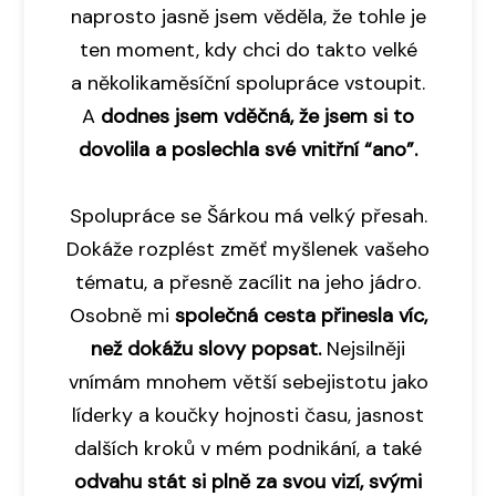
naprosto jasně jsem věděla, že tohle je
ten moment, kdy chci do takto velké
a několikaměsíční spolupráce vstoupit.
A
dodnes jsem vděčná, že jsem si to
dovolila a poslechla své vnitřní “ano”.
Spolupráce se Šárkou má velký přesah.
Dokáže rozplést změť myšlenek vašeho
tématu, a přesně zacílit na jeho jádro.
Osobně mi
společná cesta přinesla víc,
než dokážu slovy popsat.
Nejsilněji
vnímám mnohem větší sebejistotu jako
líderky a koučky hojnosti času, jasnost
dalších kroků v mém podnikání, a také
odvahu stát si plně za svou vizí, svými