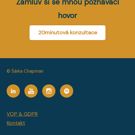
Zamluv si se mnou poznávací
hovor
20minutová konzultace
© Šárka Chapman
VOP & GDPR
Kontakt