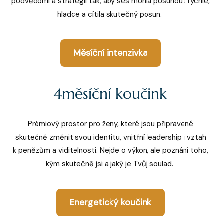
podvědomí a strategii tak, aby ses mohla posunout rychle,
hladce a cítila skutečný posun.
Měsíční intenzivka
4měsíční koučink
Prémiový prostor pro ženy, které jsou připravené
skutečně změnit svou identitu, vnitřní leadership i vztah
k penězům a viditelnosti. Nejde o výkon, ale poznání toho,
kým skutečně jsi a jaký je Tvůj soulad.
Energetický koučink