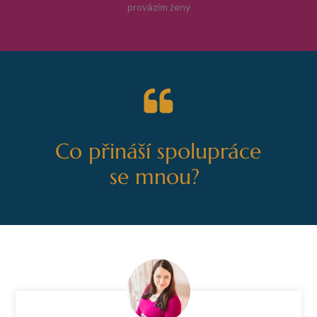
provázím ženy
Co přináší spolupráce
se mnou?