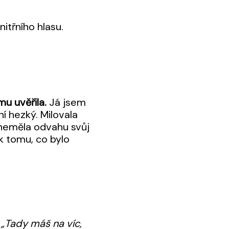
nitřního hlasu.
mu uvěřila.
Já jsem
ní hezký. Milovala
m neměla odvahu svůj
k tomu, co bylo
:
„Tady máš na víc,