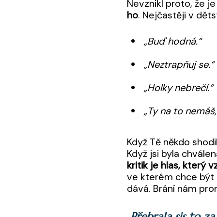
Nevznikl proto, že j
ho
. Nejčastěji v dět
„Buď hodná.“
„Neztrapňuj se.“
„Holky nebrečí.“
„Ty na to nemáš,
Když Tě někdo shodil 
Když jsi byla chválen
kritik je hlas, který 
ve kterém chce být p
dává. Brání nám prom
„
Přebrala sis to za