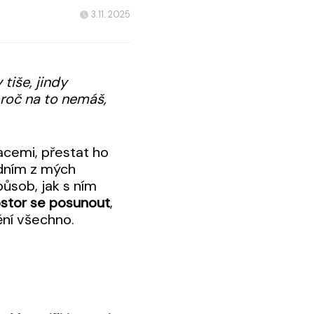
3.11. 2025
tiše, jindy
 proč na to nemáš,
macemi, přestat ho
dním z mých
působ, jak s ním
stor se posunout
,
ění všechno.