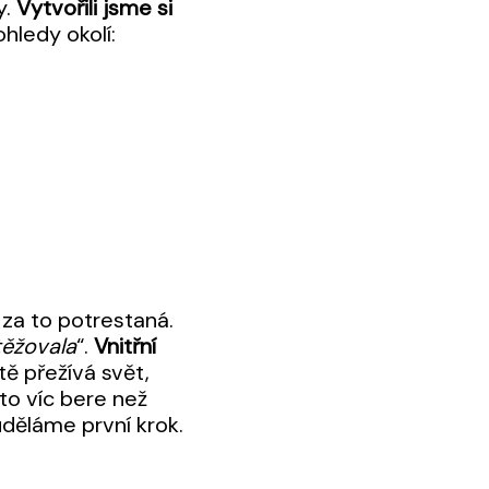
y.
Vytvořili jsme si
ohledy okolí:
i za to potrestaná.
těžovala
“.
Vnitřní
tě přežívá svět,
to víc bere než
uděláme první krok.