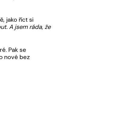
 jako říct si
t. A jsem ráda, že
ré. Pak se
to nové bez