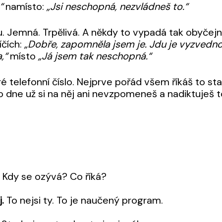
“
namísto:
„Jsi neschopná, nezvládneš to.“
. Jemná. Trpělivá. A někdy to vypadá tak obyčejně,
čích:
„Dobře, zapomněla jsem je. Jdu je vyzvednou
,“
místo
„Já jsem tak neschopná.“
ré telefonní číslo. Nejprve pořád všem říkáš to sta
o dne už si na něj ani nevzpomeneš a nadiktuješ 
.
Kdy se ozývá? Co říká?
.
To nejsi ty. To je naučený program.