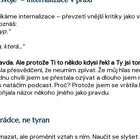
káme internalizace – převzetí vnější kritiky jako v
oznáš:
yp.“
, která…“
avda. Ale protože Ti to někdo kdysi řekl a Ty jsi to
esla přesvědčení, že neumím zpívat. Že můj hlas ne
ednu chvíli jsem se přestala ozývat a dlouho jse
s natáčím podcast. Proč? Protože jsem se vrátila 
přijala názor někoho jiného jako pravdu.
o rádce, ne tyran
ymazat, ale proměnit vztah s ním. Naučit se slyšet