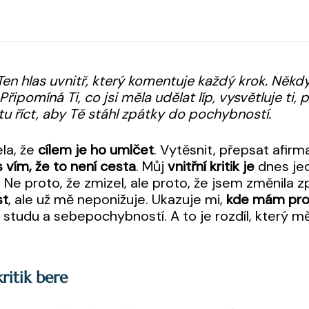
Ten hlas uvnitř, který komentuje každý krok. Někdy 
řipomíná Ti, co jsi měla udělat líp, vysvětluje ti,
ětu říct, aby Tě stáhl zpátky do pochybností.
la, že
cílem je ho umlčet
. Vytěsnit, přepsat afir
 vím, že to není cesta
. Můj
vnitřní kritik je
dnes je
. Ne proto, že zmizel, ale proto, že jsem změnila z
st
, ale už mě neponižuje. Ukazuje mi,
kde mám pro
studu a sebepochybností. A to je rozdíl, který m
ritik bere