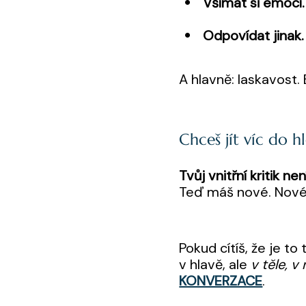
Všímat si emocí.
Odpovídat jinak.
A hlavně: laskavost. 
Chceš jít víc do h
Tvůj vnitřní kritik nen
Teď máš nové. Nové 
Pokud cítíš, že je t
v hlavě, ale
v těle, 
KONVERZACE
.