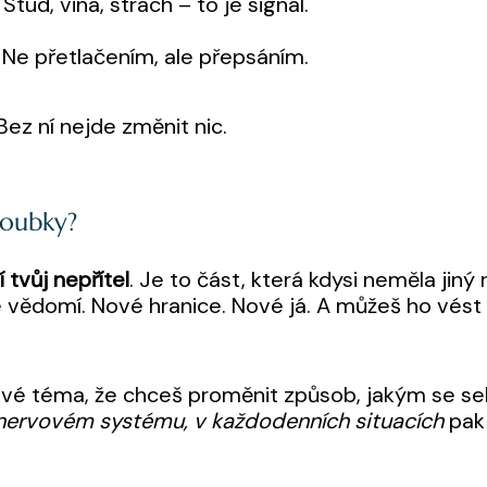
Stud, vina, strach – to je signál.
Ne přetlačením, ale přepsáním.
Bez ní nejde změnit nic.
loubky?
í tvůj nepřítel
. Je to část, která kdysi neměla jiný 
vědomí. Nové hranice. Nové já. A můžeš ho vést 
o tvé téma, že chceš proměnit způsob, jakým se s
v nervovém systému, v každodenních situacích
pak 