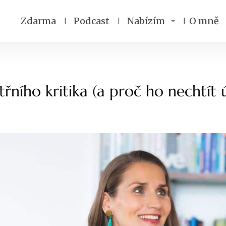
Zdarma
Podcast
Nabízím
O mně
itřního kritika (a proč ho nechtít