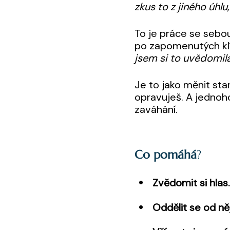
zkus to z jiného úhlu,
To je práce se sebou
po zapomenutých klí
jsem si to uvědomila
Je to jako měnit sta
opravuješ. A jednoh
zaváhání.
Co pomáhá
?
Zvědomit si hlas
Oddělit se od něj