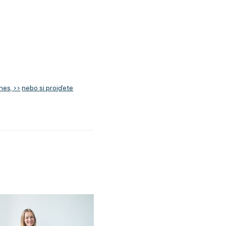
nes, >>
nebo si projďete