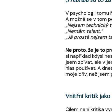
V psychologii tomu ří
A možná se v tom p
„Nejsem technický t
„Nemám talent.“
„Já prostě nejsem ta
Ne proto, že je to pr
si například kdysi n
jsem zpívat, ale v j
hlas používat. A dne
moje dřív, než jsem 
Vnitřní kritik jak
Cílem není kritika v