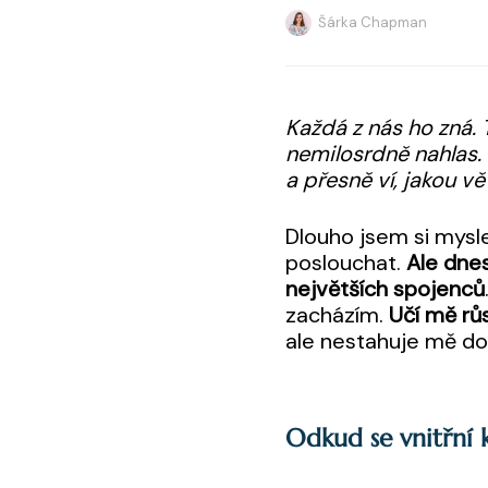
Šárka Chapman
Každá z nás ho zná. 
nemilosrdně nahlas. P
a přesně ví, jakou v
Dlouho jsem si mysle
poslouchat.
Ale dnes
největších spojenců
zacházím.
Učí mě rů
ale nestahuje mě do 
Odkud se vnitřní k