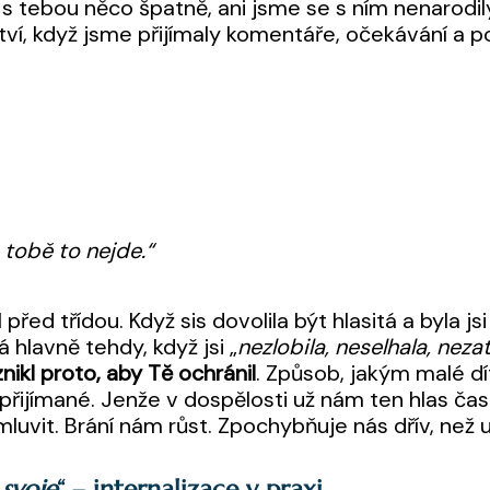
e s tebou něco špatně, ani jsme se s ním nenarodil
ství, když jsme přijímaly komentáře, očekávání a p
 tobě to nejde.“
před třídou. Když sis dovolila být hlasitá a byla js
á hlavně tehdy, když jsi „
nezlobila, neselhala, neza
vznikl proto, aby Tě ochránil
. Způsob, jakým malé dí
řijímané. Jenže v dospělosti už nám ten hlas čas
luvit. Brání nám růst. Zpochybňuje nás dřív, než 
 svoje
“ – internalizace v praxi