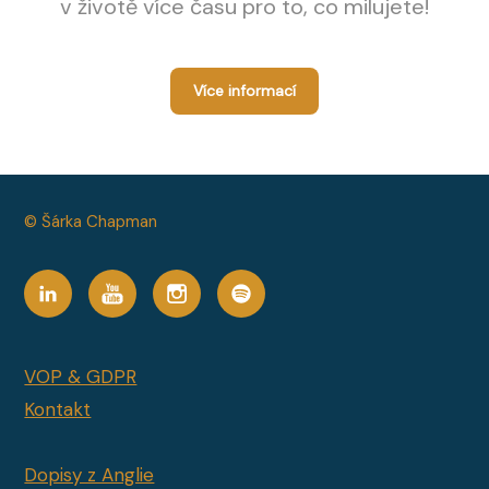
v životě více času pro to, co milujete!
Více informací
© Šárka Chapman
VOP & GDPR
Kontakt
Dopisy z Anglie