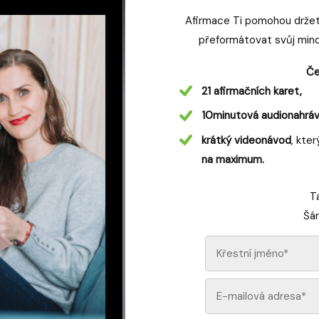
Afirmace Ti pomohou drže
přeformátovat svůj mind
Če
21 afirmačních karet,
10minutová audionahrá
krátký videonávod
, kte
na maximum.
Ta
Šá