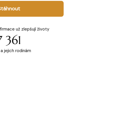
Stáhnout
firmace už zlepšují životy
7 361
a jejich rodinám