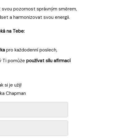
t svou pozornost správným směrem,
set a harmonizovat svou energii.
ká na Tebe:
vka
pro každodenní poslech,
rý Ti pomůže
používat sílu afirmací
k si je užij!
rka Chapman