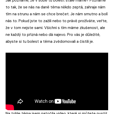
Jak poznáme, že v sobě tu bolest stále máme? Poznáme
to tak, že se nás na dané téma někdo zeptá, zahraje nám
tím na strunu a nám se chce brečet. Je nám smutno a bolí
nás to. Pokud jste to zažili nebo to právě prožíváte, veřte,
že v tom nejste sami. Všichni s tím máme zkušenost, ale
ne každý to přizná nebo dá najevo. Pro vás je důležité,
abyste si tu bolest a téma zvědomovali a čistili je.
Na tohle téma jsem natočila video, které si můžete pustit