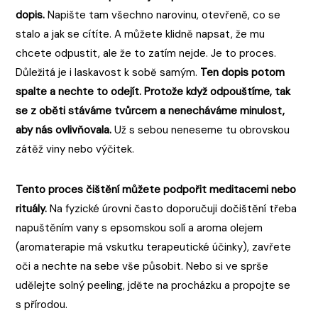
dopis.
Napište tam všechno narovinu, otevřeně, co se
stalo a jak se cítíte. A můžete klidně napsat, že mu
chcete odpustit, ale že to zatím nejde. Je to proces.
Důležitá je i laskavost k sobě samým.
Ten dopis potom
spalte a nechte to odejít. Protože když odpouštíme, tak
se z oběti stáváme tvůrcem
a nenecháváme minulost,
aby nás ovlivňovala.
Už s sebou neneseme tu obrovskou
zátěž viny nebo výčitek.
Tento proces čištění můžete podpořit meditacemi nebo
rituály.
Na fyzické úrovni často doporučuji dočištění třeba
napuštěním vany s epsomskou solí a aroma olejem
(aromaterapie má vskutku terapeutické účinky), zavřete
oči a nechte na sebe vše působit. Nebo si ve sprše
udělejte solný peeling, jděte na procházku a propojte se
s přírodou.