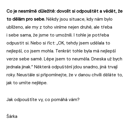
Co je nesmírně důležité: dovolit si odpouštět a vědět, že
to dělám pro sebe.
Někdy jsou situace, kdy nám bylo
ublíženo, ale my z toho viníme nejen druhé, ale třeba
i sebe sama, že jsme to umožnili. I tohle je potřeba
odpustit si. Nebo si říct: „OK, tehdy jsem udělala to
nejlepší, co jsem mohla. Tenkrát tohle byla má nejlepší
verze sebe samé. Lépe jsem to neuměla. Dneska už bych
jednala jinak.“ Některá odpuštění jdou snadno, jiná trvají
roky. Neustále si připomínejte, že v danou chvíli děláte to,
jak to umíte nejlépe.
Jak odpouštíte vy, co pomáhá vám?
Šárka