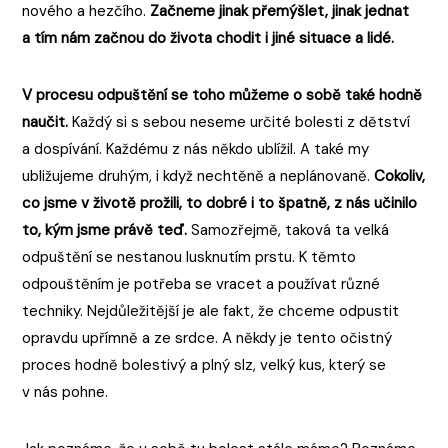
nového a hezčího.
Začneme jinak přemýšlet, jinak jednat
a tím nám začnou do života chodit i jiné situace a lidé.
V procesu odpuštění se toho můžeme o sobě také hodně
naučit.
Každý si s sebou neseme určité bolesti z dětství
a dospívání. Každému z nás někdo ublížil. A také my
ubližujeme druhým, i když nechtěně a neplánovaně.
Cokoliv,
co jsme v životě prožili, to dobré i to špatně, z nás učinilo
to, kým jsme právě teď.
Samozřejmě, taková ta velká
odpuštění se nestanou lusknutím prstu. K těmto
odpouštěním je potřeba se vracet a používat různé
techniky. Nejdůležitější je ale fakt, že chceme odpustit
opravdu upřímně a ze srdce. A někdy je tento očistný
proces hodně bolestivý a plný slz, velký kus, který se
v nás pohne.