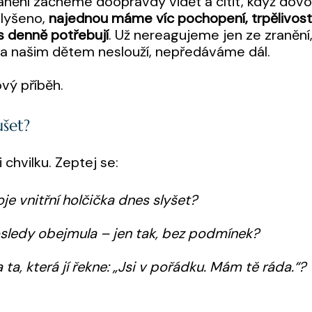
ranění začneme doopravdy vidět a cítit, když do
slyšeno,
najednou máme víc pochopení, trpělivosti 
ás denně potřebují
. Už nereagujeme jen ze zranění
m a našim dětem neslouží, nepředáváme dál.
vý příběh.
ušet?
 chvilku. Zeptej se:
e vnitřní holčička dnes slyšet?
osledy obejmula – jen tak, bez podmínek?
ta, která jí řekne: „Jsi v pořádku. Mám tě ráda.“?