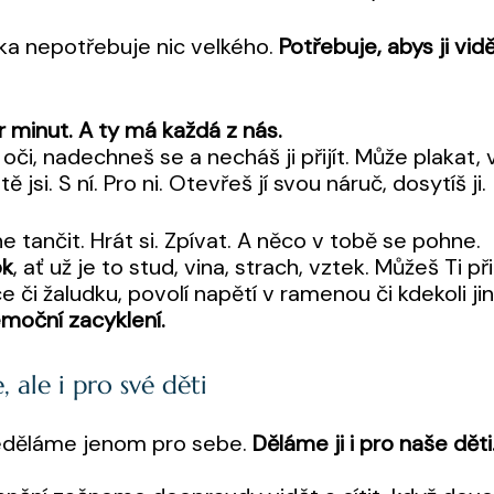
ička nepotřebuje nic velkého.
Potřebuje, abys ji vidě
r minut. A ty má každá z nás.
oči, nadechneš se a necháš ji přijít. Může plakat, 
 jsi. S ní. Pro ni. Otevřeš jí svou náruč, dosytíš ji.
 tančit. Hrát si. Zpívat. A něco v tobě se pohne.
ok
, ať už je to stud, vina, strach, vztek. Můžeš Ti př
 či žaludku, povolí napětí v ramenou či kdekoli ji
moční zacyklení.
, ale i pro své děti
 neděláme jenom pro sebe.
Děláme ji i pro naše děti