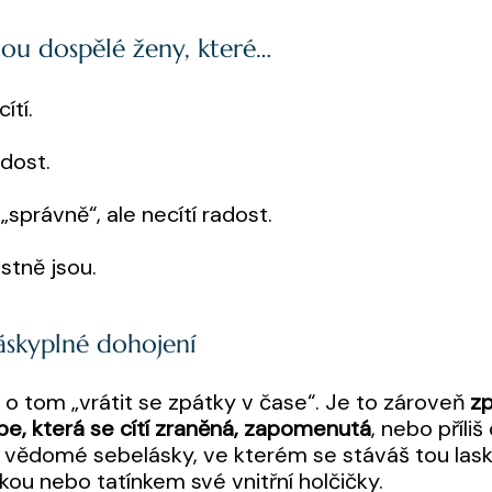
tou dospělé ženy, které…
cítí.
 dost.
„správně“, ale necítí radost.
stně jsou.
skyplné dohojení
 o tom „vrátit se zpátky v čase“. Je to zároveň
zp
be, která se cítí zraněná, zapomenutá
, nebo příli
t vědomé sebelásky, ve kterém se stáváš tou las
u nebo tatínkem své vnitřní holčičky.