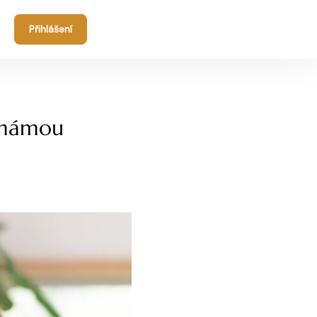
Přihlášení
í mámou