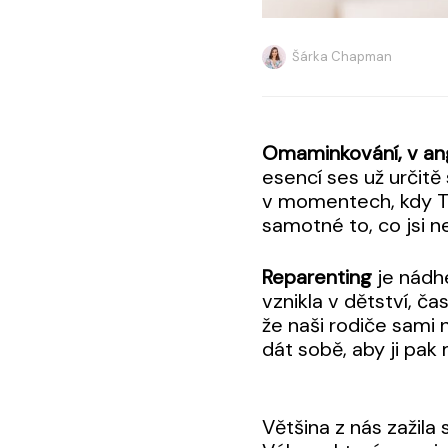
Šárka Chapman
Omaminkování, v ang
esencí ses už určitě
v momentech, kdy Tě
samotné to, co jsi n
Reparenting
je nádh
vznikla v dětství, č
že naši rodiče sami 
dát sobě, aby ji pak
Většina z nás zažila 