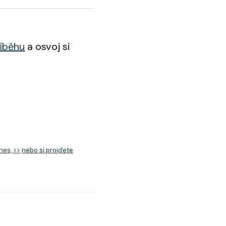
říběhu
a osvoj si
nes, >>
nebo si projďete