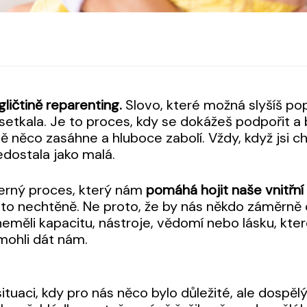
ličtině reparenting.
Slovo, které možná slyšíš pop
 setkala. Je to proces, kdy se dokážeš podpořit a
 něco zasáhne a hluboce zabolí. Vždy, když jsi c
edostala jako malá.
erný proces, který nám
pomáhá hojit naše vnitřní
asto nechtěně. Ne proto, že by nás někdo záměrně ch
neměli kapacitu, nástroje, vědomí nebo lásku, kter
 mohli dát nám.
situaci, kdy pro nás něco bylo důležité, ale dospělý