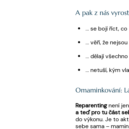
A pak z nás vyros
… se bojí říct, co 
… věří, že nejsou
… dělají všechno 
… netuší, kým vla
Omaminkování: Lá
Reparenting
není jen
a teď pro tu část se
do výkonu. Je to ak
sebe sama – maminko