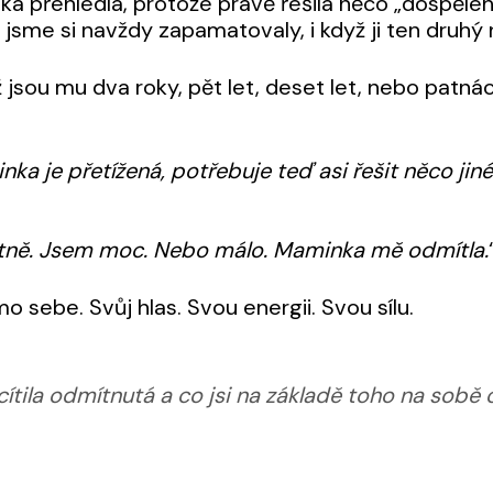
a přehlédla, protože právě řešila něco „dospělého
u jsme si navždy zapamatovaly, i když ji ten druhý 
ž jsou mu dva roky, pět let, deset let, nebo patnáct
ka je přetížená, potřebuje teď asi řešit něco jinéh
tně. Jsem moc. Nebo málo.
Maminka mě odmítla.
 sebe. Svůj hlas. Svou energii. Svou sílu.
cítila odmítnutá a co jsi na základě toho na sobě