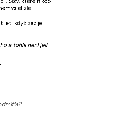
“. Slzy, které nikdo
nemyslel zle.
 let, když zažije
o a tohle není její
“
 odmítla?