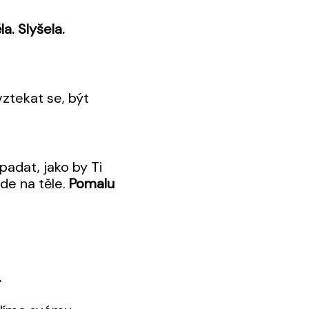
la. Slyšela.
vztekat se, být
ipadat, jako by Ti
nde na těle.
Pomalu
.