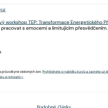
ál.
ový workshop TEP: Transformace Energetického P
ak pracovat s emocemi a limitujícím přesvědčením.
n
a průvodkyně vědomých žen.
Prohlédněte si nabídku kurzů a začněte už d
nku a retreatů>>
Podobné články