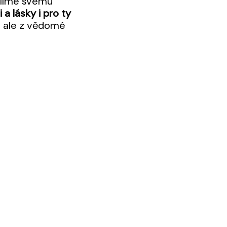
volíme svému
a lásky i pro ty
, ale z vědomé