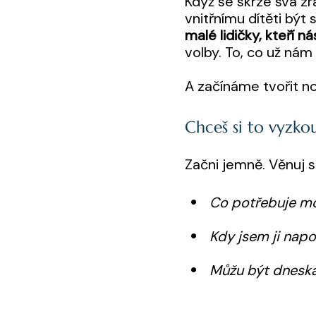
Když se skrze svá z
vnitřnímu dítěti být 
malé lidičky, kteří n
volby. To, co už ná
A začínáme tvořit no
Chceš si to vyzko
Začni jemně. Věnuj si
Co potřebuje moj
Kdy jsem ji nap
Můžu být dneska 