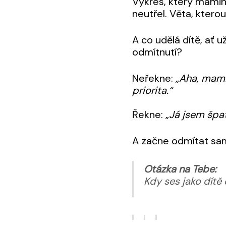
Výkres, který mamink
neutřel. Věta, ktero
A co udělá dítě, ať u
odmítnutí?
Neřekne:
„Aha, mamin
priorita.“
Řekne: „
Já jsem špa
A začne odmítat samo
Otázka na Tebe:
Kdy ses jako dítě 