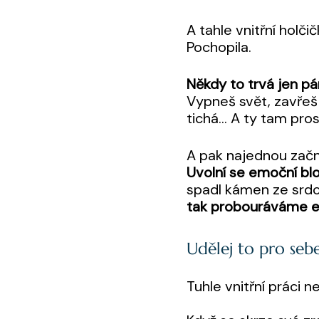
A tahle vnitřní holč
Pochopila.
Někdy to trvá jen pá
Vypneš svět, zavřeš 
tichá… A ty tam prostě
A pak najednou začne
Uvolní se emoční bl
spadl kámen ze srdce
tak probouráváme e
Udělej to pro sebe
Tuhle vnitřní práci