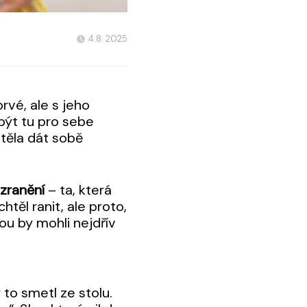
4.8. 2025
rvé, ale s jeho
 být tu pro sebe
htěla dát sobě
 zranění
– ta, která
těl ranit, ale proto,
ou by mohli nejdřív
 to smetl ze stolu.