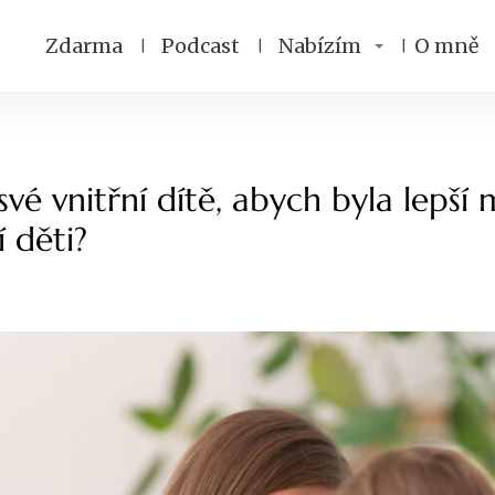
Zdarma
Podcast
Nabízím
O mně
své vnitřní dítě, abych byla lepš
í děti?