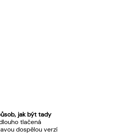
ůsob, jak být tady
š dlouho tlačená
kavou dospělou verzí