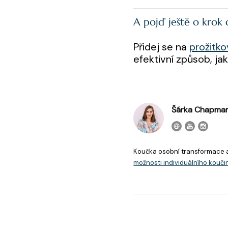
A pojď ještě o krok d
Přidej se na
prožitk
efektivní způsob, j
Šárka Chapma
Koučka osobní transformace 
možnosti individuálního kouči