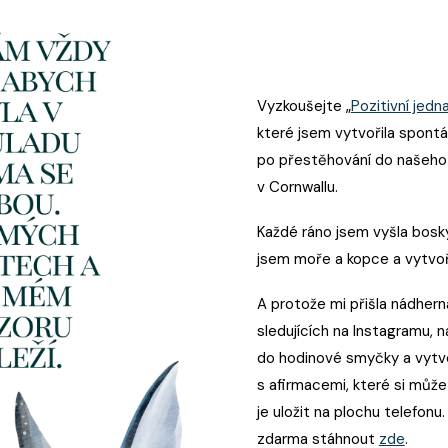
Vyzkoušejte „
Pozitivní jedn
které jsem vytvořila spontá
po přestěhování do našeh
v Cornwallu.
Každé ráno jsem vyšla bosky 
jsem moře a kopce a vytvoři
A protože mi přišla nádhern
sledujících na Instagramu, 
do hodinové smyčky a vytvoř
s afirmacemi, které si může
je uložit na plochu telefon
zdarma stáhnout
zde
.