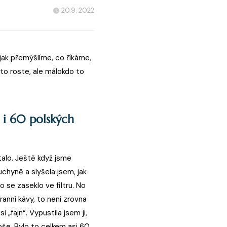
20.9. 2022
jak přemýšlíme, co říkáme,
to roste, ale málokdo to
 i 60 polských
alo. Ještě když jsme
uchyně a slyšela jsem, jak
 se zaseklo ve filtru. No
ranní kávy, to není zrovna
 „fajn“. Vypustila jsem ji,
roše. Bylo to celkem asi 60