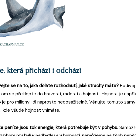
e, která přichází i odchází
ejte se na to, jaká děláte rozhodnutí, jaké strachy máte?
Podívejt
om se překlopte do hravosti, radosti a hojnosti. Hojnost je napří
 je pro miliony lidí naprosto nedosažitelné. Věnujte tomuto zamyš
, kde všude hojnost vnímáte.
 peníze jsou tok energie, která potřebuje být v pohybu.
Samozřej
bychom my byli v nadbytku a v hojnosti, nemůžeme na těch peně