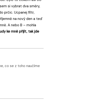
 jsem si vybrat dva směry,
 prčic. Ucpanej filtr,
 příjemně na nový den a teď
a mně. A nebo B – mohla
dy ke mně přijít, tak jde
íme, co se z toho naučíme