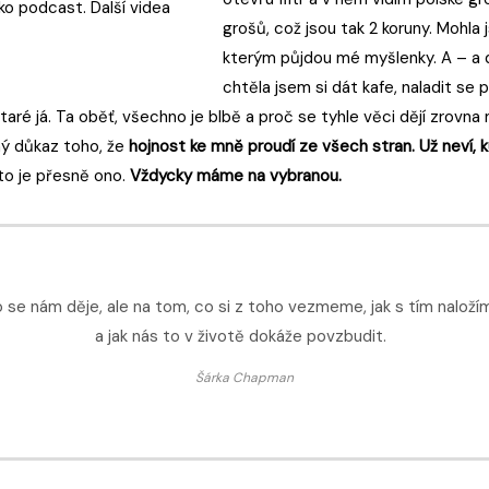
ko podcast. Další videa
grošů, což jsou tak 2 koruny. Mohla
kterým půjdou mé myšlenky. A – a do
chtěla jsem si dát kafe, naladit se
taré já. Ta oběť, všechno je blbě a proč se tyhle věci dějí zrovn
sný důkaz toho, že
hojnost ke mně proudí ze všech stran. Už neví, ku
to je přesně ono.
Vždycky máme na vybranou.
o se nám děje, ale na tom, co si z toho vezmeme, jak s tím nalož
a jak nás to v životě dokáže povzbudit.
Šárka Chapman