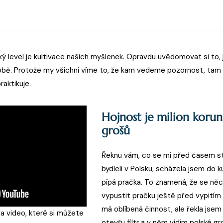
ý level je kultivace našich myšlenek. Opravdu uvědomovat si to, 
obě. Protože my všichni víme to, že kam vedeme pozornost, tam 
raktikuje.
Hojnost je milion korun
grošů
Řeknu vám, co se mi před časem st
bydleli v Polsku, scházela jsem do k
pípá pračka. To znamená, že se něco
vypustit pračku ještě před vypitím 
má oblíbená činnost, ale řekla jsem si
a video, které si můžete
otevřu filtr a v něm vidím polské g