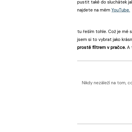
pustit také do sluchátek ja
najdete na mém
YouTube.
tu řeším tohle. Což je mé s
jsem si to vybrat jako krá
prostě filtrem v pračce.
A 
Nikdy nezáleží na tom, c