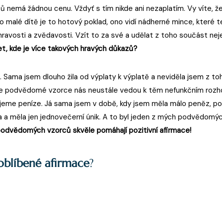
šů nemá žádnou cenu. Vždyť s tím nikde ani nezaplatím. Vy víte, ž
ro malé dítě je to hotový poklad, ono vidí nádherné mince, které
hravosti a zvědavosti. Vzít to za své a udělat z toho součást nej
, kde je více takových hravých důkazů?
. Sama jsem dlouho žila od výplaty k výplatě a neviděla jsem z to
še podvědomé vzorce nás neustále vedou k těm nefunkčním rozh
ujeme peníze. Já sama jsem v době, kdy jsem měla málo peněz, p
a a měla jen jednovečerní únik. A to byl jeden z mých podvědomých
odvědomých vzorců skvěle pomáhají pozitivní afirmace!
oblíbené afirmace
?