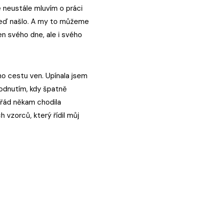
e neustále mluvím o práci
 teď našlo. A my to můžeme
en svého dne, ale i svého
ho cestu ven. Upínala jsem
odnutím, kdy špatně
ořád někam chodila
 vzorců, který řídil můj