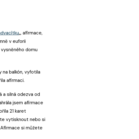
advacítku
„, afirmace,
nně v euforii
o vysněného domu
na balkón, vyfotila
la afirmaci.
á a silná odezva od
nahrála jsem afirmace
ila 21 karet
te vytisknout nebo si
u. Afirmace si můžete