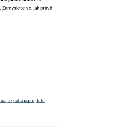
.
Zamyslete se, jak právě
nes, >>
nebo si projďete