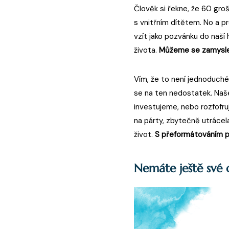
Člověk si řekne, že 60 gro
s vnitřním dítětem. No a p
vzít jako pozvánku do naší 
života.
Můžeme se zamyslet
Vím, že to není jednoduché
se na ten nedostatek. Na
investujeme, nebo rozfofr
na párty, zbytečně utrácel
život.
S přeformátováním p
Nemáte ještě své 