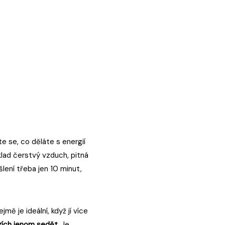
e se, co děláte s energií
klad čerstvý vzduch, pitná
lení třeba jen 10 minut,
mě je ideální, když jí více
zích jenom sedět.
Je