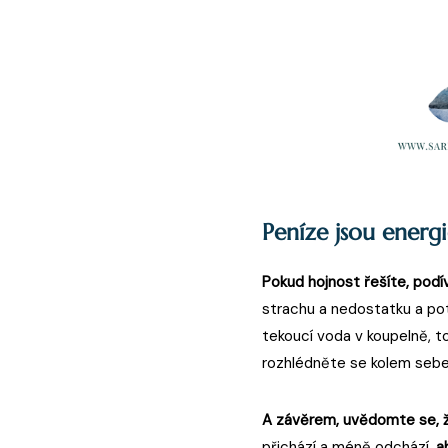
Peníze jsou energi
Pokud hojnost řešíte, podív
strachu a nedostatku a pot
tekoucí voda v koupelně, to
rozhlédněte se kolem sebe
A závěrem, uvědomte se, že
přichází a méně odchází,
a