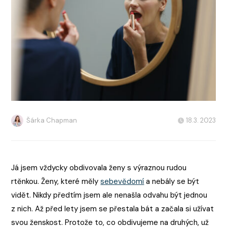
Šárka Chapman
18.3. 2023
Já jsem vždycky obdivovala ženy s výraznou rudou
rtěnkou. Ženy, které měly
sebevědomí
a nebály se být
vidět. Nikdy předtím jsem ale nenašla odvahu být jednou
z nich. Až před lety jsem se přestala bát a začala si užívat
svou ženskost. Protože to, co obdivujeme na druhých, už