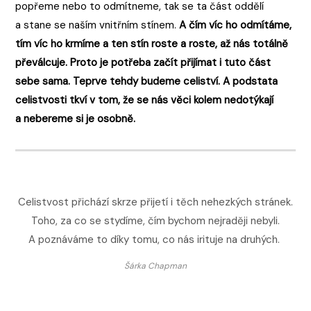
popřeme nebo to odmítneme, tak se ta část oddělí
a stane se naším vnitřním stínem.
A čím víc ho odmítáme,
tím víc ho krmíme a ten stín roste a roste, až nás totálně
převálcuje. Proto je potřeba začít přijímat i tuto část
sebe sama. Teprve tehdy budeme celiství. A podstata
celistvosti tkví v tom, že se nás věci kolem nedotýkají
a nebereme si je osobně.
Celistvost přichází skrze přijetí i těch nehezkých stránek.
Toho, za co se stydíme, čím bychom nejraději nebyli.
A poznáváme to díky tomu, co nás irituje na druhých.
Šárka Chapman