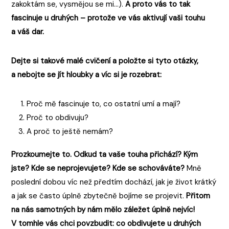
zakoktám se, vysmějou se mi…).
A proto vás to tak
fascinuje u druhých – protože ve vás aktivují vaši touhu
a váš dar.
Dejte si takové malé cvičení a položte si tyto otázky,
a nebojte se jít hloubky a víc si je rozebrat:
Proč mě fascinuje to, co ostatní umí a mají?
Proč to obdivuju?
A proč to ještě nemám?
Prozkoumejte to. Odkud ta vaše touha přichází? Kým
jste? Kde se neprojevujete? Kde se schováváte?
Mně
poslední dobou víc než předtím dochází, jak je život krátký
a jak se často úplně zbytečně bojíme se projevit.
Přitom
na nás samotných by nám mělo záležet úplně nejvíc!
V tomhle vás chci povzbudit: co obdivujete u druhých