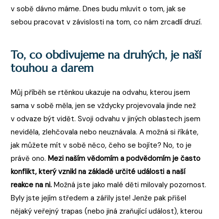
v sobě dávno máme. Dnes budu mluvit o tom, jak se
sebou pracovat v závislosti na tom, co nám zrcadlí druzí.
To, co obdivujeme na druhých, je naší
touhou a darem
Můj příběh se rtěnkou ukazuje na odvahu, kterou jsem
sama v sobě měla, jen se vždycky projevovala jinde než
v odvaze být vidět. Svoji odvahu v jiných oblastech jsem
neviděla, zlehčovala nebo neuznávala. A možná si říkáte,
jak můžete mít v sobě něco, čeho se bojíte? No, to je
právě ono.
Mezi naším vědomím a podvědomím je často
konflikt, který vznikl na základě určité události a naší
reakce na ni.
Možná jste jako malé děti milovaly pozornost.
Byly jste jejím středem a zářily jste! Jenže pak přišel
nějaký veřejný trapas (nebo jiná zraňující událost), kterou