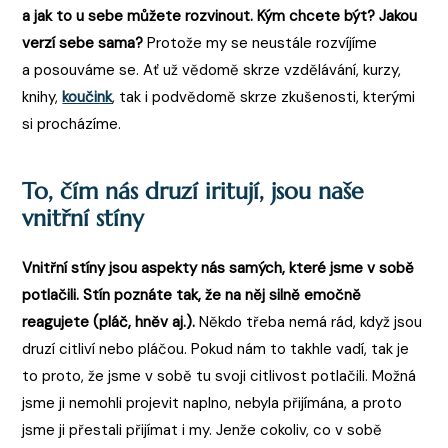
a jak to u sebe můžete rozvinout. Kým chcete být? Jakou
verzí sebe sama?
Protože my se neustále rozvíjíme
a posouváme se. Ať už vědomě skrze vzdělávání, kurzy,
knihy,
koučink
, tak i podvědomě skrze zkušenosti, kterými
si procházíme.
To, čím nás druzí iritují, jsou naše
vnitřní stíny
Vnitřní stíny jsou aspekty nás samých, které jsme v sobě
potlačili. Stín poznáte tak, že na něj silně emočně
reagujete (pláč, hněv aj.).
Někdo třeba nemá rád, když jsou
druzí citliví nebo pláčou. Pokud nám to takhle vadí, tak je
to proto, že jsme v sobě tu svoji citlivost potlačili. Možná
jsme ji nemohli projevit naplno, nebyla přijímána, a proto
jsme ji přestali přijímat i my. Jenže cokoliv, co v sobě